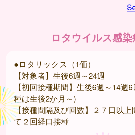
Se
ロタウイルス感染
●ロタリックス（1価）
【対象者】生後6週～24週
【初回接種期間】生後6週～14週6
種は生後2か月～)
【接種間隔及び回数】２７日以上
て２回経口接種