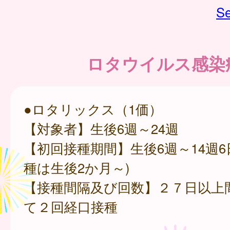
Se
ロタウイルス感染
●ロタリックス（1価）
【対象者】生後6週～24週
【初回接種期間】生後6週～14週6
種は生後2か月～)
【接種間隔及び回数】２７日以上
て２回経口接種