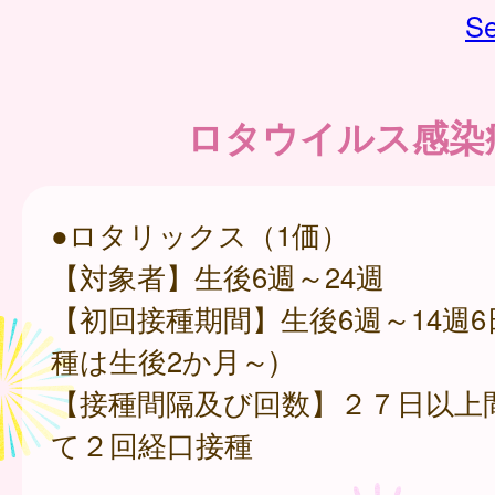
Se
ロタウイルス感染
●ロタリックス（1価）
【対象者】生後6週～24週
【初回接種期間】生後6週～14週6
種は生後2か月～)
【接種間隔及び回数】２７日以上
て２回経口接種