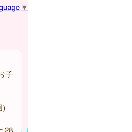
nguage
▼
お子
)
28