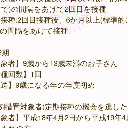
で)の間隔をあけて2回目を接種
接種:2回目接種後、6か月以上(標準的
)の間隔をあけて接種
2期
象者】9歳から13歳未満のお子さん
種回数】1回
発送】9歳になる年の年度初め
例措置対象者(定期接種の機会を逃した
象者】平成18年4月2日から平成19年4