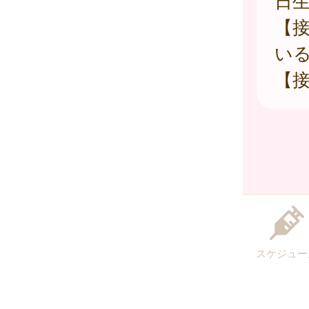
日
【
い
【接
スケジュー