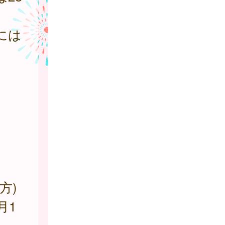
には
方)
月1