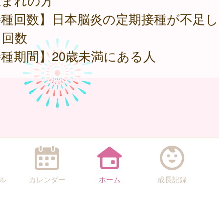
生まれの方
接種回数】日本脳炎の定期接種が不足し
る回数
種期間】20歳未満にある人
ル
カレンダー
ホーム
成長記録