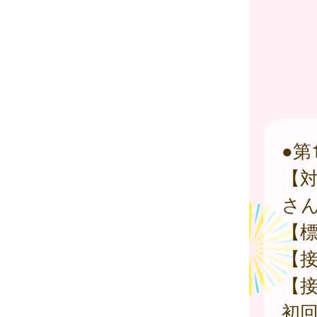
●第
【対
さ
【
【接
【
初回