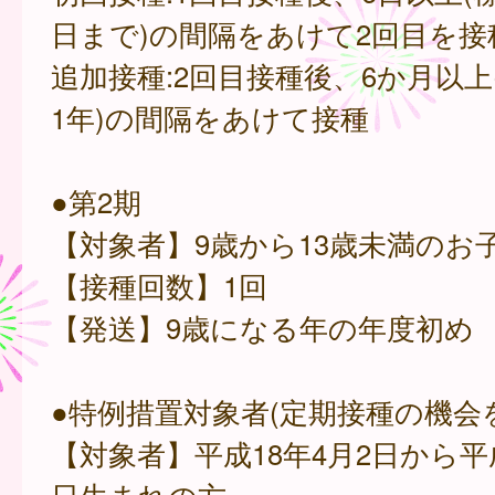
日まで)の間隔をあけて2回目を接
追加接種:2回目接種後、6か月以上
1年)の間隔をあけて接種
●第2期
【対象者】9歳から13歳未満のお
【接種回数】1回
【発送】9歳になる年の年度初め
●特例措置対象者(定期接種の機会
【対象者】平成18年4月2日から平成