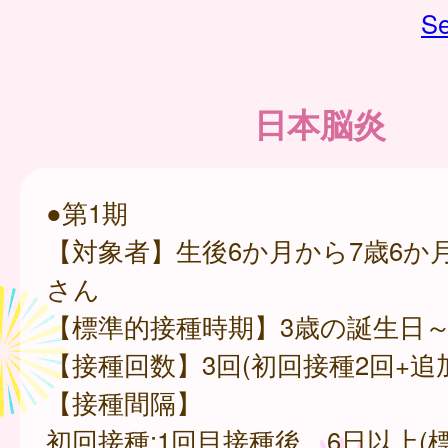
Se
日本脳炎
●第1期
【対象者】生後6か月から7歳6か
さん
【標準的接種時期】3歳の誕生日
【接種回数】3回(初回接種2回+追
【接種間隔】
初回接種:1回目接種後、6日以上(