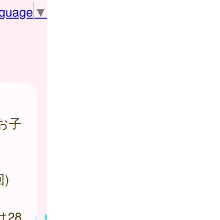
nguage
▼
お子
)
28