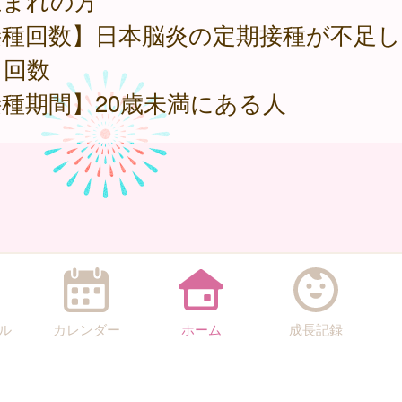
生まれの方
接種回数】日本脳炎の定期接種が不足し
る回数
種期間】20歳未満にある人
ル
カレンダー
ホーム
成長記録