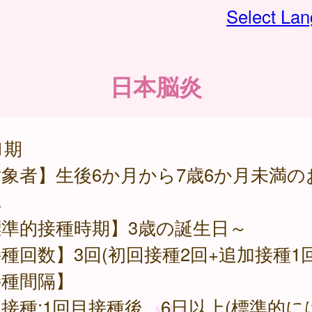
Select La
日本脳炎
1期
象者】生後6か月から7歳6か月未満の
ん
標準的接種時期】3歳の誕生日～
種回数】3回(初回接種2回+追加接種1回
接種間隔】
接種:1回目接種後、6日以上(標準的には