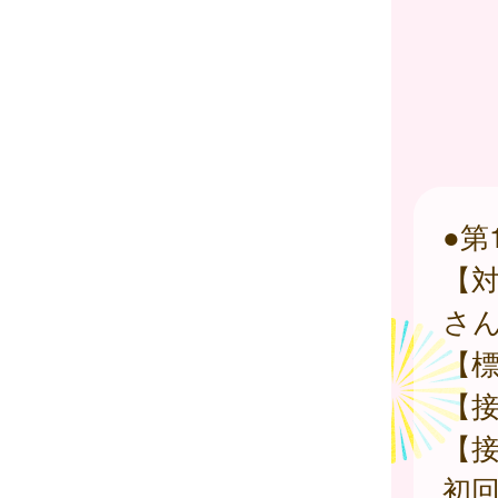
●第
【対
さ
【
【接
【
初回