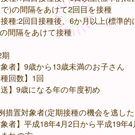
で)の間隔をあけて2回目を接種
接種:2回目接種後、6か月以上(標準的
)の間隔をあけて接種
2期
象者】9歳から13歳未満のお子さん
種回数】1回
発送】9歳になる年の年度初め
例措置対象者(定期接種の機会を逃した
象者】平成18年4月2日から平成19年4