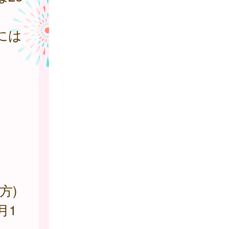
には
方)
月1