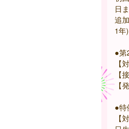
日ま
追加
1年
●第
【対
【接
【
●特
【対