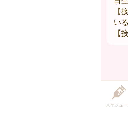
日
【
い
【接
スケジュー