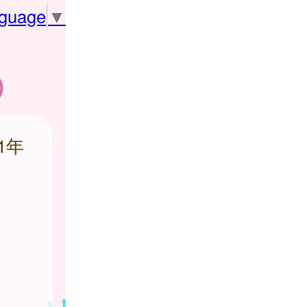
nguage
▼
)
1年