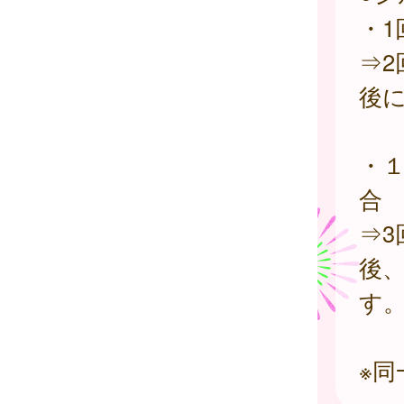
・1
⇒2
後
・
合
⇒3
後、
す
※