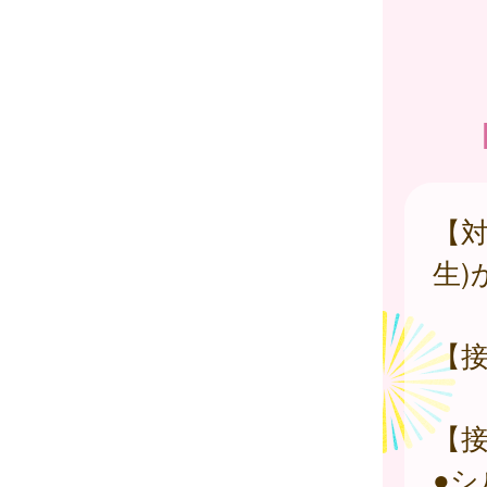
【対
生)
【接
【
●シ