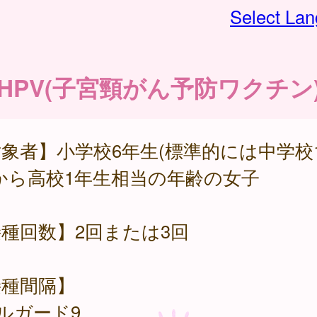
Select La
HPV(子宮頸がん予防ワクチン
象者】小学校6年生(標準的には中学校
から高校1年生相当の年齢の女子
種回数】2回または3回
接種間隔】
ルガード9