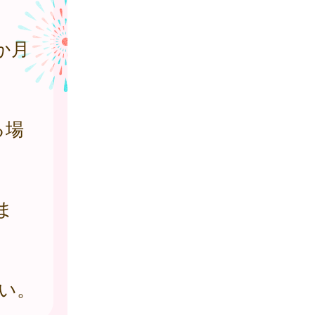
か月
る場
月
ま
い。