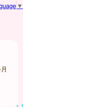
nguage
▼
か月