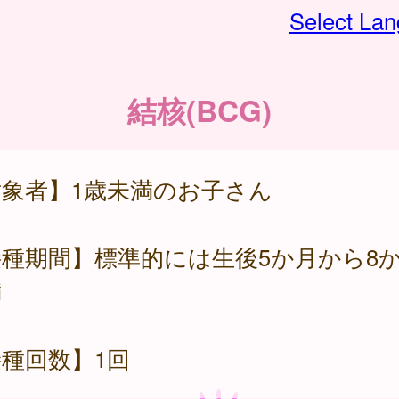
Select La
結核(BCG)
対象者】1歳未満のお子さん
種期間】標準的には生後5か月から8
満
種回数】1回