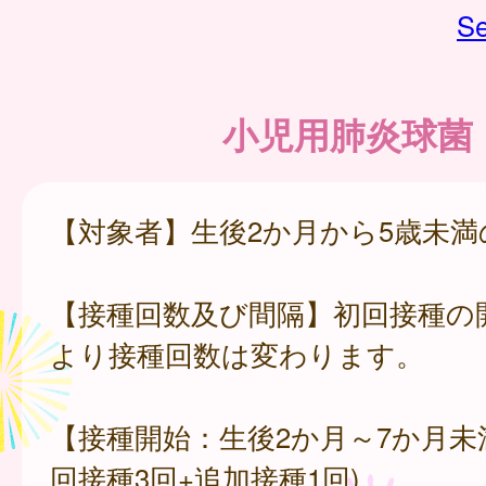
Se
小児用肺炎球菌
【対象者】生後2か月から5歳未
【接種回数及び間隔】初回接種の
より接種回数は変わります。
【接種開始：生後2か月～7か月未
回接種3回+追加接種1回)