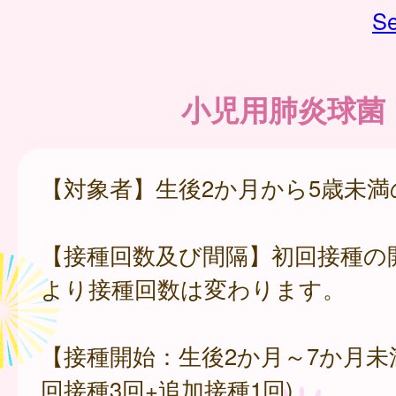
Se
小児用肺炎球菌
【対象者】生後2か月から5歳未
【接種回数及び間隔】初回接種の
より接種回数は変わります。
【接種開始：生後2か月～7か月未
回接種3回+追加接種1回)