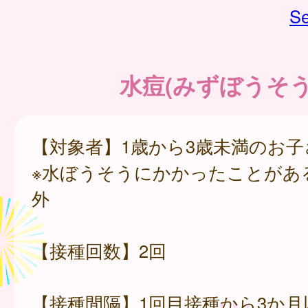
Se
水痘(みずぼうそう
【対象者】1歳から3歳未満のお子
※水ぼうそうにかかったことがあ
外
【接種回数】2回
【接種間隔】1回目接種から3か月