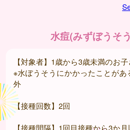
Se
水痘(みずぼうそう
【対象者】1歳から3歳未満のお子
※水ぼうそうにかかったことがあ
外
【接種回数】2回
【接種間隔】1回目接種から3か月