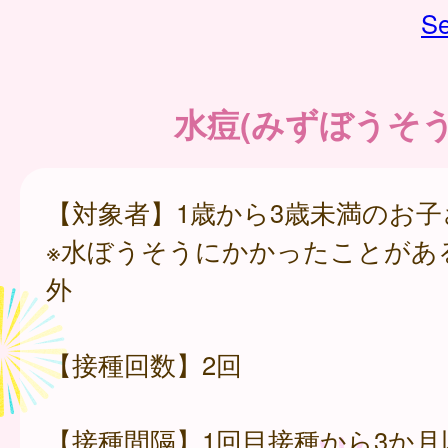
Se
水痘(みずぼうそう
【対象者】1歳から3歳未満のお子
※水ぼうそうにかかったことがあ
外
【接種回数】2回
【接種間隔】1回目接種から3か月