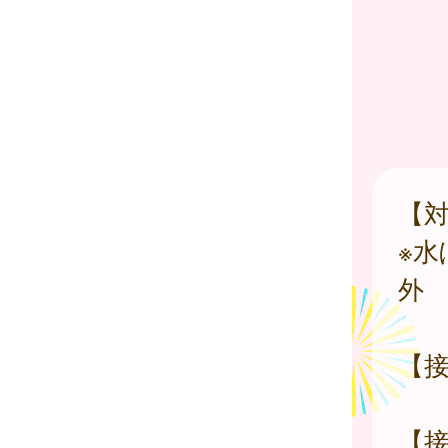
【対
※
外
【接
【接