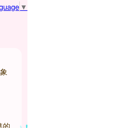
nguage
▼
象
準的