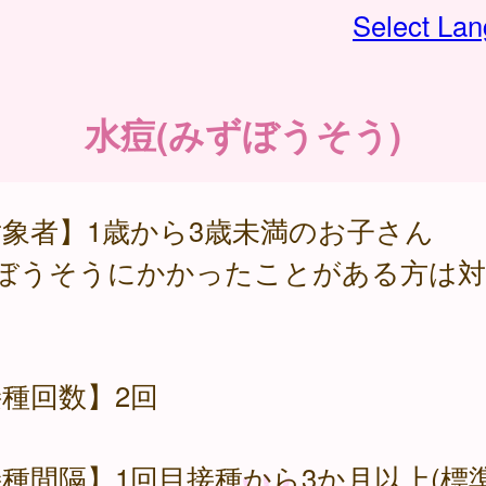
Select La
水痘(みずぼうそう)
象者】1歳から3歳未満のお子さん
水ぼうそうにかかったことがある方は対
種回数】2回
種間隔】1回目接種から3か月以上(標