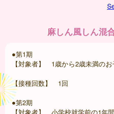
Se
麻しん風しん混
●第1期
【対象者】 1歳から2歳未満のお
【接種回数】 1回
●第2期
【対象者】 小学校就学前の1年間