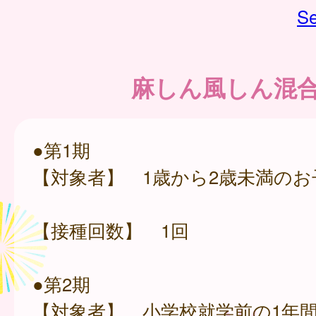
Se
麻しん風しん混
●第1期
【対象者】 1歳から2歳未満のお
【接種回数】 1回
●第2期
【対象者】 小学校就学前の1年間