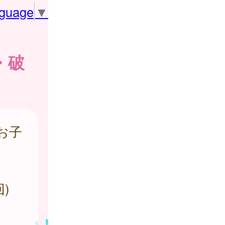
nguage
▼
・破
お子
)