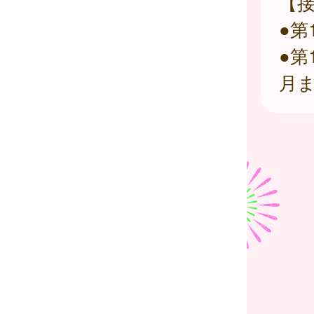
【
●第
●第
月ま