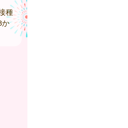
接種
8か