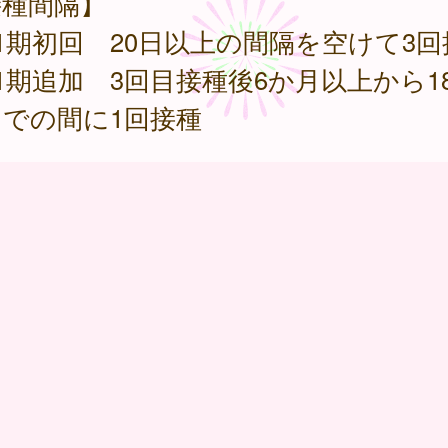
接種間隔】
1期初回 20日以上の間隔を空けて3回
1期追加 3回目接種後6か月以上から1
での間に1回接種