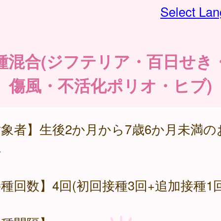
Select La
種混合(ジフテリア・百日せき
傷風・不活化ポリオ・ヒブ)
象者】生後2か月から7歳6か月未満の
ん
種回数】4回(初回接種3回+追加接種1回