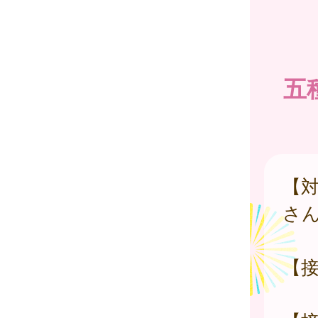
五
【対
さ
【接