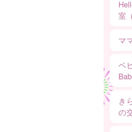
He
室
マ
ベ
Bab
き
の