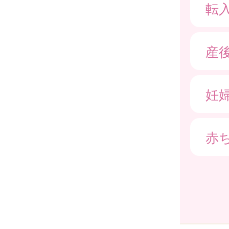
転
産
妊
赤