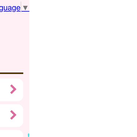
nguage
▼