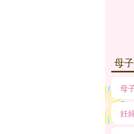
母子
母
妊