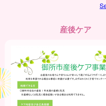
Se
産後ケア