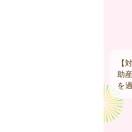
【
助
を