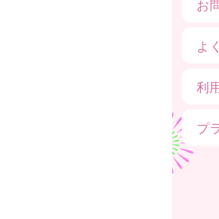
お
よ
利
プ