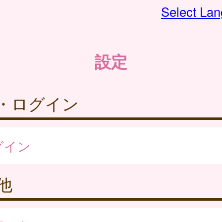
Select La
設定
・ログイン
グイン
他