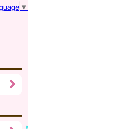
nguage
▼