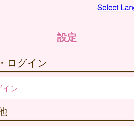
Select La
設定
・ログイン
グイン
他