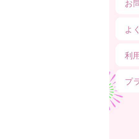
お
よ
利
プ