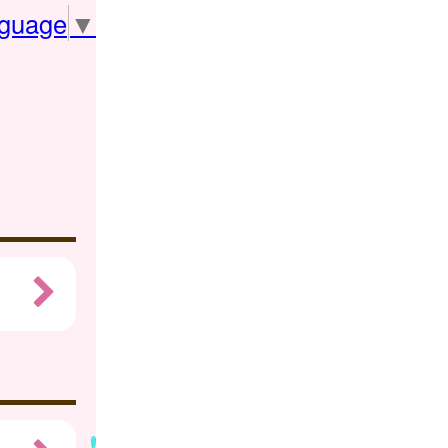
nguage
▼