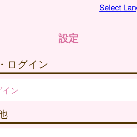
Select La
設定
・ログイン
グイン
他