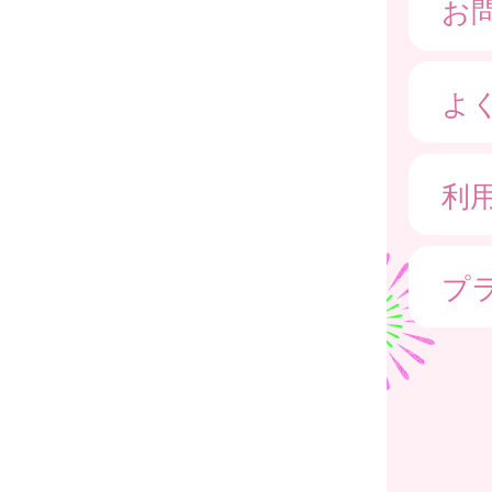
お
よ
利
プ