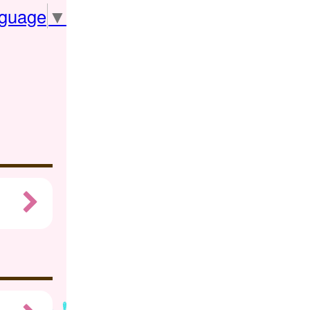
nguage
▼