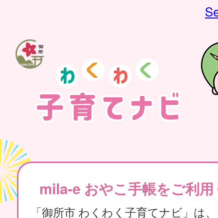
Se
mila-e おやこ手帳をご利
「御所市 わくわく子育てナビ」は