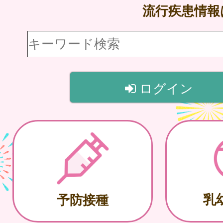
流行疾患情
ログイン
乳
予防接種