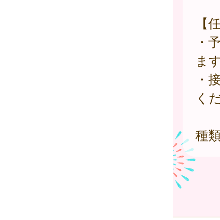
【
・
ま
・
く
種