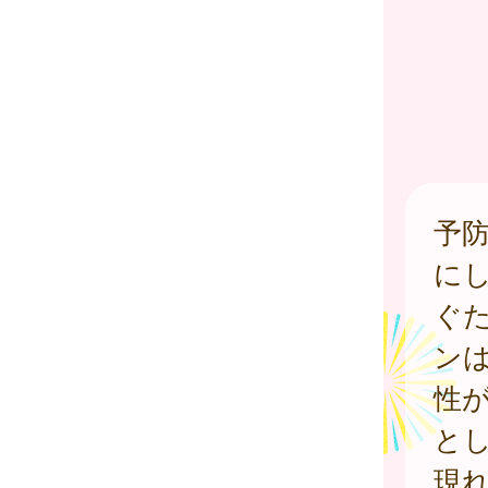
予
に
ぐ
ン
性
と
現