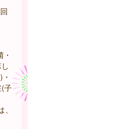
種回
菌・
麻し
)・
(子
は、