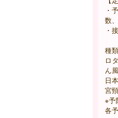
【
・
数
・
種
ロ
ん風
日
宮頸
※
各