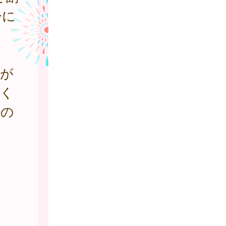
齢に
応が
づく
法の
ま