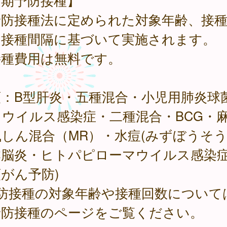
定期予防接種】
予防接種法に定められた対象年齢、接
、接種間隔に基づいて実施されます。
接種費用は無料です。
類：B型肝炎・五種混合・小児用肺炎球
タウイルス感染症・二種混合・BCG・
しん混合（MR）・水痘(みずぼうそう
本脳炎・ヒトパピローマウイルス感染症
がん予防)
予防接種の対象年齢や接種回数について
予防接種のページをご覧ください。