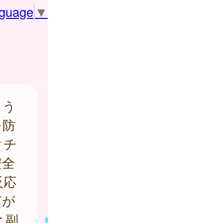
nguage
▼
よう
を防
クチ
安全
反応
どが
と副