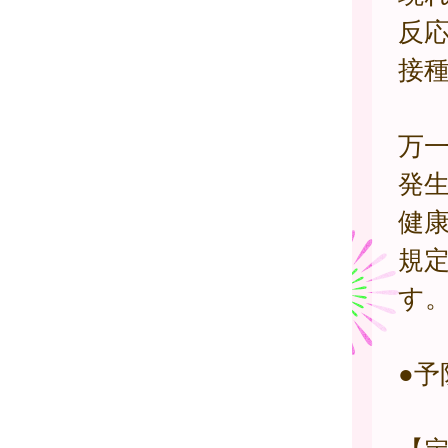
反
接
万
発
健
規
す
●予