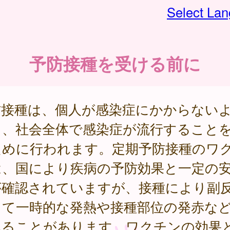
Select La
予防接種を受ける前に
防接種は、個人が感染症にかからない
し、社会全体で感染症が流行すること
ために行われます。定期予防接種のワ
は、国により疾病の予防効果と一定の
が確認されていますが、接種により副
して一時的な発熱や接種部位の発赤な
れることがあります。ワクチンの効果