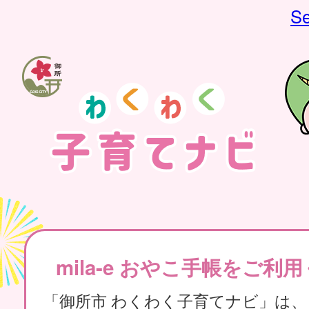
Se
mila-e おやこ手帳をご利
「御所市 わくわく子育てナビ」は