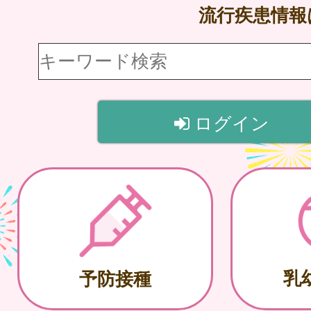
流行疾患情
ログイン
乳
予防接種