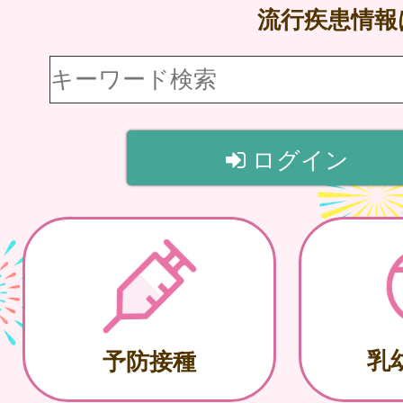
流行疾患情
ログイン
乳
予防接種