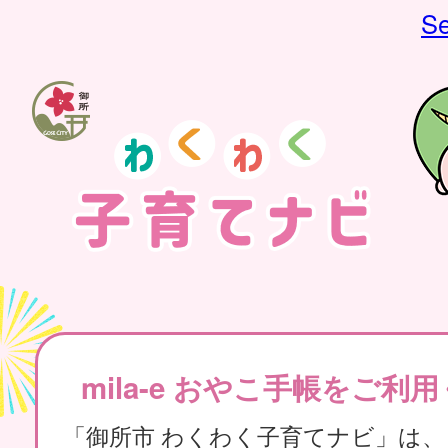
Se
mila-e おやこ手帳をご利
「御所市 わくわく子育てナビ」は