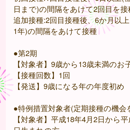
日まで)の間隔をあけて2回目を接
追加接種:2回目接種後、6か月以上
1年)の間隔をあけて接種
●第2期
【対象者】9歳から13歳未満のお
【接種回数】1回
【発送】9歳になる年の年度初め
●特例措置対象者(定期接種の機会
【対象者】平成18年4月2日から平成