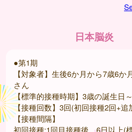
Se
日本脳炎
●第1期
【対象者】生後6か月から7歳6か
さん
【標準的接種時期】3歳の誕生日
【接種回数】3回(初回接種2回+追
【接種間隔】
初回接種:1回目接種後、6日以上(